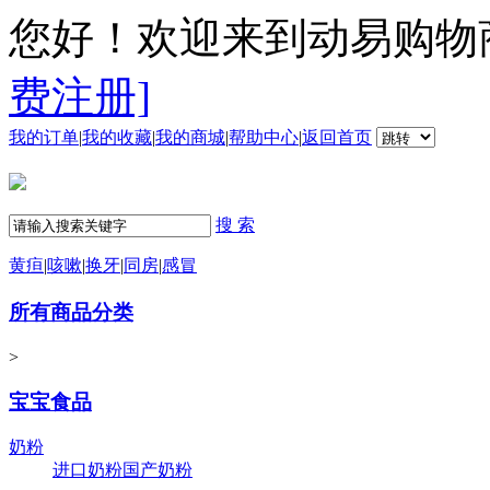
您好！欢迎来到动易购物
费注册]
我的订单
|
我的收藏
|
我的商城
|
帮助中心
|
返回首页
搜 索
黄疸
|
咳嗽
|
换牙
|
同房
|
感冒
所有商品分类
>
宝宝食品
奶粉
进口奶粉
国产奶粉