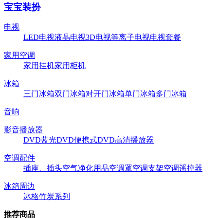
宝宝装扮
电视
LED电视
液晶电视
3D电视
等离子电视
电视套餐
家用空调
家用挂机
家用柜机
冰箱
三门冰箱
双门冰箱
对开门冰箱
单门冰箱
多门冰箱
音响
影音播放器
DVD
蓝光DVD
便携式DVD
高清播放器
空调配件
插座、插头
空气净化用品
空调罩
空调支架
空调遥控器
冰箱周边
冰格
竹炭系列
推荐商品