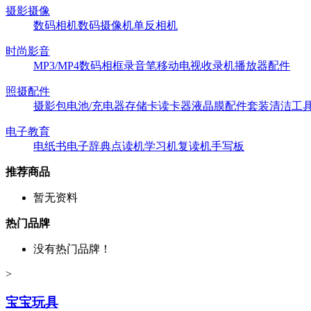
摄影摄像
数码相机
数码摄像机
单反相机
时尚影音
MP3/MP4
数码相框
录音笔
移动电视
收录机
播放器配件
照摄配件
摄影包
电池/充电器
存储卡
读卡器
液晶膜
配件套装
清洁工
电子教育
电纸书
电子辞典
点读机
学习机
复读机
手写板
推荐商品
暂无资料
热门品牌
没有热门品牌！
>
宝宝玩具