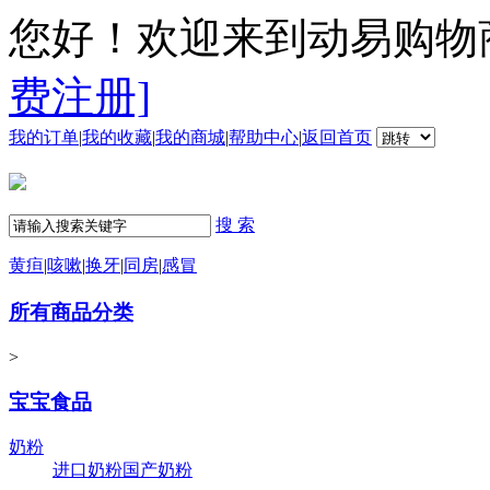
您好！欢迎来到动易购物
费注册]
我的订单
|
我的收藏
|
我的商城
|
帮助中心
|
返回首页
搜 索
黄疸
|
咳嗽
|
换牙
|
同房
|
感冒
所有商品分类
>
宝宝食品
奶粉
进口奶粉
国产奶粉