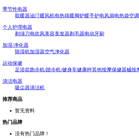
季节性电器
取暖器
油汀
暖风机
电热毯
暖脚炉
暖手炉
电风扇
电热袋
空调
个人护理电器
剃须刀
电吹风
美容美发器
剃毛器
电动牙刷
加湿/净化器
除湿机
加湿器
空气净化器
运动保健
足浴盆
跑步机/踏步机/健身车
健康秤
其他按摩保健器械
按
清洁电器
吸尘器
清洁机
推荐商品
暂无资料
热门品牌
没有热门品牌！