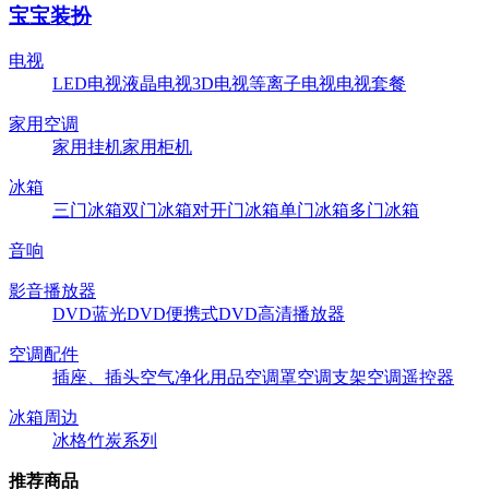
宝宝装扮
电视
LED电视
液晶电视
3D电视
等离子电视
电视套餐
家用空调
家用挂机
家用柜机
冰箱
三门冰箱
双门冰箱
对开门冰箱
单门冰箱
多门冰箱
音响
影音播放器
DVD
蓝光DVD
便携式DVD
高清播放器
空调配件
插座、插头
空气净化用品
空调罩
空调支架
空调遥控器
冰箱周边
冰格
竹炭系列
推荐商品