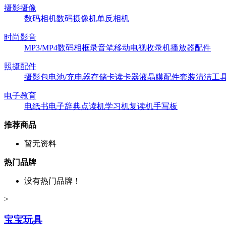
摄影摄像
数码相机
数码摄像机
单反相机
时尚影音
MP3/MP4
数码相框
录音笔
移动电视
收录机
播放器配件
照摄配件
摄影包
电池/充电器
存储卡
读卡器
液晶膜
配件套装
清洁工
电子教育
电纸书
电子辞典
点读机
学习机
复读机
手写板
推荐商品
暂无资料
热门品牌
没有热门品牌！
>
宝宝玩具