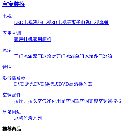
宝宝装扮
电视
LED电视
液晶电视
3D电视
等离子电视
电视套餐
家用空调
家用挂机
家用柜机
冰箱
三门冰箱
双门冰箱
对开门冰箱
单门冰箱
多门冰箱
音响
影音播放器
DVD
蓝光DVD
便携式DVD
高清播放器
空调配件
插座、插头
空气净化用品
空调罩
空调支架
空调遥控器
冰箱周边
冰格
竹炭系列
推荐商品