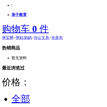
|
亲子教育
购物车
0
件
孕宝网
>
孕妇/妈妈
>
办公文具
>
光盘包
热销商品
暂无资料
最近浏览过
价格：
全部