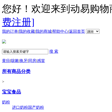
您好！欢迎来到动易购物
费注册]
我的订单
|
我的收藏
|
我的商城
|
帮助中心
|
返回首页
搜 索
黄疸
|
咳嗽
|
换牙
|
同房
|
感冒
所有商品分类
>
宝宝食品
奶粉
进口奶粉
国产奶粉