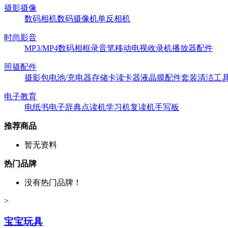
摄影摄像
数码相机
数码摄像机
单反相机
时尚影音
MP3/MP4
数码相框
录音笔
移动电视
收录机
播放器配件
照摄配件
摄影包
电池/充电器
存储卡
读卡器
液晶膜
配件套装
清洁工
电子教育
电纸书
电子辞典
点读机
学习机
复读机
手写板
推荐商品
暂无资料
热门品牌
没有热门品牌！
>
宝宝玩具