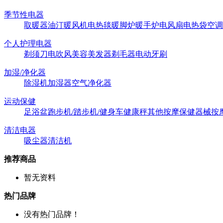
季节性电器
取暖器
油汀
暖风机
电热毯
暖脚炉
暖手炉
电风扇
电热袋
空调
个人护理电器
剃须刀
电吹风
美容美发器
剃毛器
电动牙刷
加湿/净化器
除湿机
加湿器
空气净化器
运动保健
足浴盆
跑步机/踏步机/健身车
健康秤
其他按摩保健器械
按
清洁电器
吸尘器
清洁机
推荐商品
暂无资料
热门品牌
没有热门品牌！