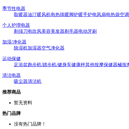
季节性电器
取暖器
油汀
暖风机
电热毯
暖脚炉
暖手炉
电风扇
电热袋
空调
个人护理电器
剃须刀
电吹风
美容美发器
剃毛器
电动牙刷
加湿/净化器
除湿机
加湿器
空气净化器
运动保健
足浴盆
跑步机/踏步机/健身车
健康秤
其他按摩保健器械
按
清洁电器
吸尘器
清洁机
推荐商品
暂无资料
热门品牌
没有热门品牌！