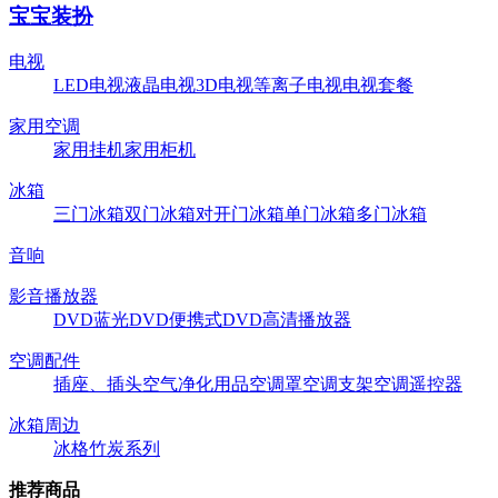
宝宝装扮
电视
LED电视
液晶电视
3D电视
等离子电视
电视套餐
家用空调
家用挂机
家用柜机
冰箱
三门冰箱
双门冰箱
对开门冰箱
单门冰箱
多门冰箱
音响
影音播放器
DVD
蓝光DVD
便携式DVD
高清播放器
空调配件
插座、插头
空气净化用品
空调罩
空调支架
空调遥控器
冰箱周边
冰格
竹炭系列
推荐商品