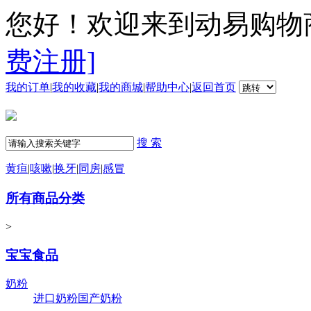
您好！欢迎来到动易购物
费注册]
我的订单
|
我的收藏
|
我的商城
|
帮助中心
|
返回首页
搜 索
黄疸
|
咳嗽
|
换牙
|
同房
|
感冒
所有商品分类
>
宝宝食品
奶粉
进口奶粉
国产奶粉