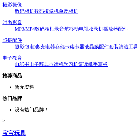
摄影摄像
数码相机
数码摄像机
单反相机
时尚影音
MP3/MP4
数码相框
录音笔
移动电视
收录机
播放器配件
照摄配件
摄影包
电池/充电器
存储卡
读卡器
液晶膜
配件套装
清洁工
电子教育
电纸书
电子辞典
点读机
学习机
复读机
手写板
推荐商品
暂无资料
热门品牌
没有热门品牌！
>
宝宝玩具