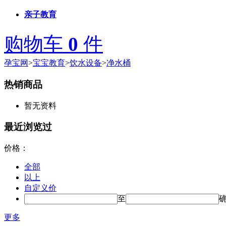
亲子教育
购物车
0
件
孕宝网
>
宝宝教育
>
饮水设备
>
净水桶
热销商品
暂无资料
最近浏览过
价格：
全部
以上
自定义价
至
更多