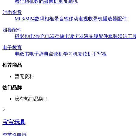
数码相机
数码摄像机
单反相机
时尚影音
MP3/MP4
数码相框
录音笔
移动电视
收录机
播放器配件
照摄配件
摄影包
电池/充电器
存储卡
读卡器
液晶膜
配件套装
清洁工
电子教育
电纸书
电子辞典
点读机
学习机
复读机
手写板
推荐商品
暂无资料
热门品牌
没有热门品牌！
>
宝宝玩具
季节性电器