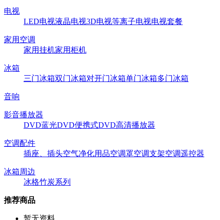
电视
LED电视
液晶电视
3D电视
等离子电视
电视套餐
家用空调
家用挂机
家用柜机
冰箱
三门冰箱
双门冰箱
对开门冰箱
单门冰箱
多门冰箱
音响
影音播放器
DVD
蓝光DVD
便携式DVD
高清播放器
空调配件
插座、插头
空气净化用品
空调罩
空调支架
空调遥控器
冰箱周边
冰格
竹炭系列
推荐商品
暂无资料