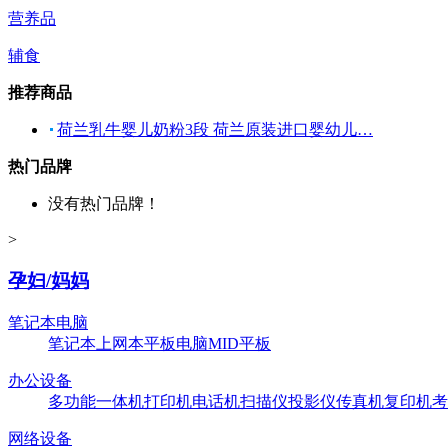
营养品
辅食
推荐商品
荷兰乳牛婴儿奶粉3段 荷兰原装进口婴幼儿…
热门品牌
没有热门品牌！
>
孕妇/妈妈
笔记本电脑
笔记本
上网本
平板电脑
MID平板
办公设备
多功能一体机
打印机
电话机
扫描仪
投影仪
传真机
复印机
考
网络设备