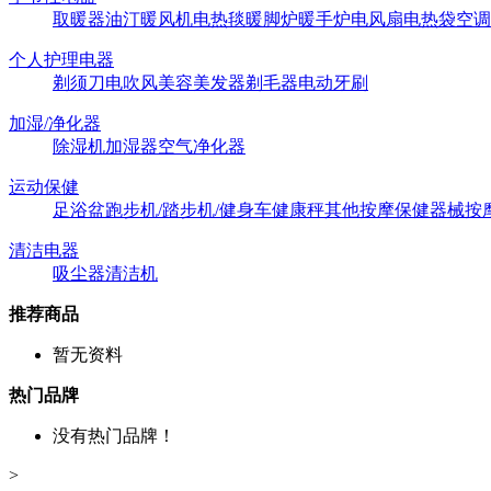
取暖器
油汀
暖风机
电热毯
暖脚炉
暖手炉
电风扇
电热袋
空调
个人护理电器
剃须刀
电吹风
美容美发器
剃毛器
电动牙刷
加湿/净化器
除湿机
加湿器
空气净化器
运动保健
足浴盆
跑步机/踏步机/健身车
健康秤
其他按摩保健器械
按
清洁电器
吸尘器
清洁机
推荐商品
暂无资料
热门品牌
没有热门品牌！
>