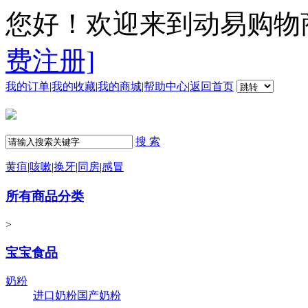
您好！欢迎来到动易购物
费注册]
我的订单
|
我的收藏
|
我的商城
|
帮助中心
|
返回首页
搜 索
黄疸
|
咳嗽
|
换牙
|
同房
|
感冒
所有商品分类
>
宝宝食品
奶粉
进口奶粉
国产奶粉