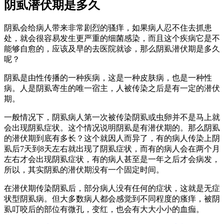
阴虱潜伏期是多久
阴虱会给病人带来非常剧烈的骚痒，如果病人忍不住去抓患
处，就会很容易发生更严重的细菌感染，而且这个疾病它是不
能够自愈的，应该及早的去医院就诊，那么阴虱潜伏期是多久
呢？
阴虱是由性传播的一种疾病，这是一种皮肤病，也是一种性
病。人是阴虱寄生的唯一宿主，人被传染之后是有一定的潜伏
期。
一般情况下，阴虱病人第一次被传染阴虱或虫卵并不是马上就
会出现阴虱症状。这个情况说明阴虱是有潜伏期的。那么阴虱
的潜伏期到底有多长？这个就因人而异了，有的病人传染上阴
虱后7天到8天左右就出现了阴虱症状，而有的病人会在两个月
左右才会出现阴虱症状，有的病人甚至是一年之后才会病发，
所以，其实阴虱的潜伏期没有一个固定时间。
在潜伏期传染阴虱后，部分病人没有任何的症状，这就是无症
状型阴虱病。但大多数病人都会感觉到不同程度的瘙痒，被阴
虱叮咬后的部位有微孔，变红，也会有大大小小的血痂。