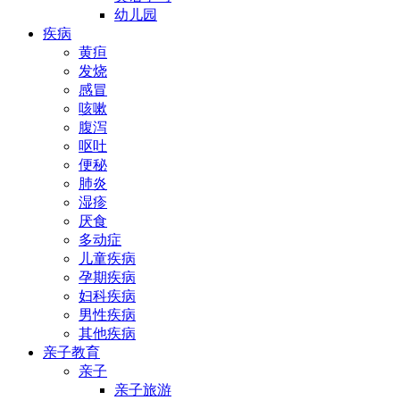
幼儿园
疾病
黄疸
发烧
感冒
咳嗽
腹泻
呕吐
便秘
肺炎
湿疹
厌食
多动症
儿童疾病
孕期疾病
妇科疾病
男性疾病
其他疾病
亲子教育
亲子
亲子旅游