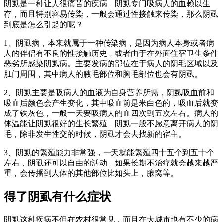
阴虱是一种让人很痛苦的疾病，阴虱专门吸病人的血赖以生
存，而且特别容易传染，一般会通过性接触来传染，那么阴虱
到底是怎么引起的呢？
1、阴虱病，本来就属于一种传染病，是因为病人本身或者病
人的伴侣有不良的性接触历史，或者由于在外面住宿卫生条件
恶劣所感染阴虱病。主要发病的部位在于病人的阴毛区域以及
肛门周围，其中病人的腋毛部位和胸毛部位也会有阴虱。
2、阴虱主要是吸病人的血液为自身营养所需，阴虱吸血前和
吸血后颜色会产生变化，其中吸血前是米白色的，吸血后就变
成了铁灰色，一般一天要吸病人的血四次到五次左右。病人的
体温能让阴虱很好的生长繁殖，阴虱一般不愿意离开病人的阴
毛，除非发生性交的时候，阴虱才会去找新的宿主。
3、阴虱的繁殖能力非常强，一天就能繁殖四十五个到五十个
左右，阴虱还可以自由的活动，如果长期不治疗就会越来越严
重，会传播到人体的其他部位比如头上，腋窝等。
得了阴虱有什么症状
阴虱这种疾病不但在农村很常见，而且在大城市也有不少的病