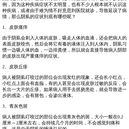
例，因为这种疾病症状不太明显，也有不少人根本就不认识这
种疾病，或者由于难为情不好意思到医院就诊，导致延误了病
情，那么阴虱的症状到底有哪些呢？
1、皮肤瘙痒
由于阴虱会刺入人体的皮肤，吸走人体的血液，还会把病人的
表面皮肤咬伤，然后会将它有毒的液体注入到人体内，阴虱习
惯一边吸人体的血，一边排粪便，所以就会直接导致病人阴部
的皮肤出现严重瘙痒的症状。
2、皮肤丘疹
病人被阴虱叮咬过的部位会出现发红的现象，还会长小红点，
小红点上面会有血痂，有的人甚至会出现皮肤过敏的反应，会
长出一大片的丘疹。如果病人用手去抓挠患处，就会导致进一
步的感染，会有脓包，会渗出液体。
3、青灰色斑
病人被阴虱叮咬过的部位会出现青灰色的斑，大小一般在0.2
厘米～2厘米左右，会持续几个月的时间，不会感觉到痛和
痒，这是由于阴虱的唾液引起的。