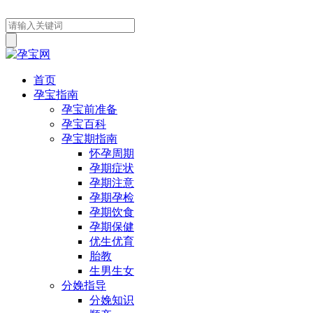
首页
孕宝指南
孕宝前准备
孕宝百科
孕宝期指南
怀孕周期
孕期症状
孕期注意
孕期孕检
孕期饮食
孕期保健
优生优育
胎教
生男生女
分娩指导
分娩知识