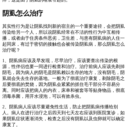
阴虱怎么治疗
其实性行为是让阴虱找到新的宿主的一个重要途径，会把阴虱
传染给另一个人，所以说阴虱经常在不洁的性行为中互相传
播，或者由于住房条件恶劣，卫生差，与患有阴虱病的人住一
起同床，有过于密切的接触也会被传染阴虱病，那么阴虱怎么
治疗呢？
1、阴虱病应该及早发现，尽早治疗，应该要查出传染的根
源，性伴侣也要一同进行检查和治疗。治疗前病人应该先剃掉
阴毛，因为病人的阴毛是阴虱赖以生存的地方，没有阴毛，阴
虱就会失去生存的基地。一般为了彻底治疗康复，剃除阴毛之
后要彻底的焚烧，因为阴虱会紧紧的抓住毛干部分不容易分
离。同时应该把病人的内衣，床单和被套等等贴身物品，彻底
消毒杀菌，用开水浸泡，可以有效杀虫。
2、阴虱病人应该尽量避免性生活，防止把阴虱病传播给别
人。病人在进行治疗之后四天到七天左右应该到医院复诊，如
果阴虱症状逐渐消失，检查之后没有阴虱以及虫卵就可以确定
康复了。