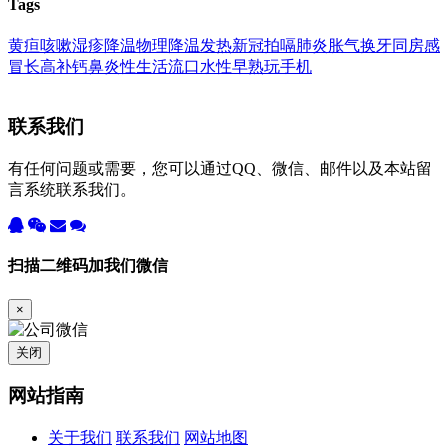
Tags
黄疸
咳嗽
湿疹
降温
物理降温
发热
新冠
拍嗝
肺炎
胀气
换牙
同房
感
冒
长高
补钙
鼻炎
性生活
流口水
性早熟
玩手机
联系我们
有任何问题或需要，您可以通过QQ、微信、邮件以及本站留
言系统联系我们。
扫描二维码加我们微信
×
关闭
网站指南
关于我们
联系我们
网站地图