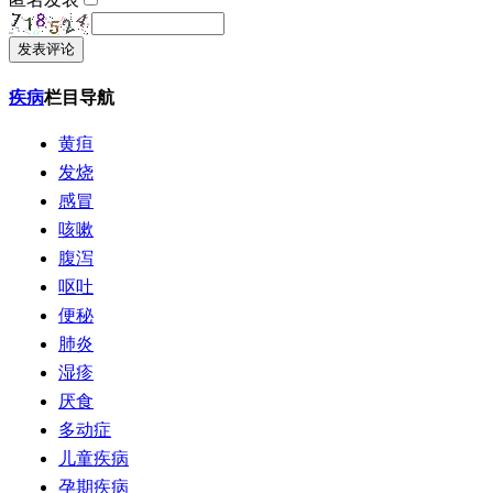
发表评论
疾病
栏目导航
黄疸
发烧
感冒
咳嗽
腹泻
呕吐
便秘
肺炎
湿疹
厌食
多动症
儿童疾病
孕期疾病