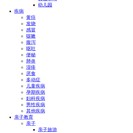
幼儿园
疾病
黄疸
发烧
感冒
咳嗽
腹泻
呕吐
便秘
肺炎
湿疹
厌食
多动症
儿童疾病
孕期疾病
妇科疾病
男性疾病
其他疾病
亲子教育
亲子
亲子旅游