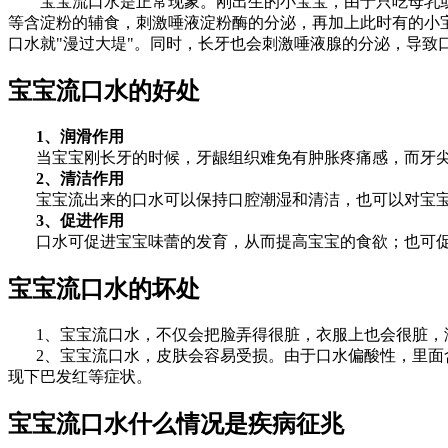
宝宝流口水是正常现象。刚出生的小宝宝，由于只吃母乳或奶
等含淀粉的辅食，刺激唾液淀粉酶的分泌，再加上此时有的小
口水就"漫过大堤"。同时，长牙也会刺激唾液腺的分泌，导致
宝宝流口水的好处
1、润滑作用
当宝宝刚长牙的时候，牙龈组织难免有肿胀疼痛感，而牙尖
2、清洁作用
宝宝流出来的口水可以保持口腔潮湿和清洁，也可以对宝宝
3、促进作用
口水可促进宝宝味蕾的发育，从而提高宝宝的食欲；也可促进
宝宝流口水的坏处
1、宝宝流口水，不仅会把脸弄得很脏，衣服上也会很脏，
2、宝宝流口水，皮肤会容易受损。由于口水偏酸性，里面含
现下巴发红等症状。
宝宝流口水什么情况是疾病征兆