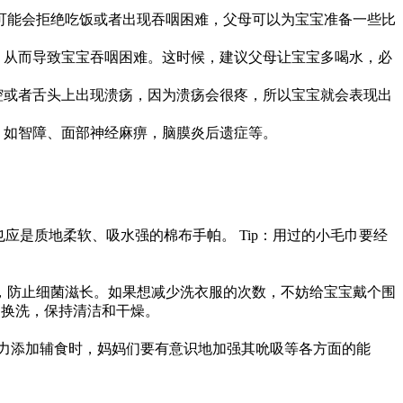
能会拒绝吃饭或者出现吞咽困难，父母可以为宝宝准备一些比
从而导致宝宝吞咽困难。这时候，建议父母让宝宝多喝水，必
或者舌头上出现溃疡，因为溃疡会很疼，所以宝宝就会表现出
如智障、面部神经麻痹，脑膜炎后遗症等。
是质地柔软、吸水强的棉布手帕。 Tip：用过的小毛巾要经
防止细菌滋长。如果想减少洗衣服的次数，不妨给宝宝戴个围
常换洗，保持清洁和干燥。
力添加辅食时，妈妈们要有意识地加强其吮吸等各方面的能