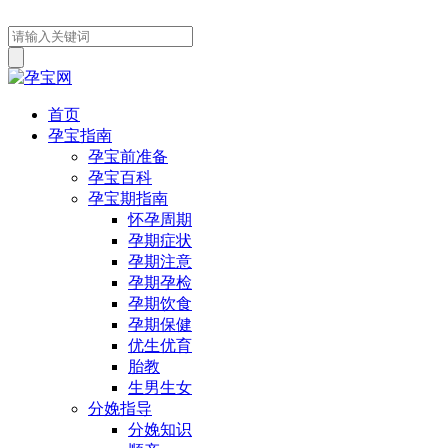
首页
孕宝指南
孕宝前准备
孕宝百科
孕宝期指南
怀孕周期
孕期症状
孕期注意
孕期孕检
孕期饮食
孕期保健
优生优育
胎教
生男生女
分娩指导
分娩知识