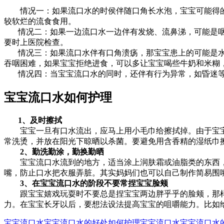
情况一：如果流口水的时侯伴随口角长水泡，宝宝可能得的
较软烂的流食食用。
情况二：如果一边流口水一边伴有发烧、流鼻涕，可能是咽
要时上医院检查。
情况三：如果流口水伴有口角溃疡，那宝宝患上的可能是水
吞咽困难，如果宝宝拒绝进食，可以多让宝宝喝些牛奶和米糊
情况四：当宝宝流口水的同时，还伴有行为异常，如昏迷等
宝宝流口水如何护理
1、及时擦拭
宝宝一旦有口水流出，应马上用小毛巾给擦拭掉。由于宝宝的皮
常洗烫，并放在阳光下晾晒以杀菌。要避免用含香精的湿纸巾
2、勤洗勤涂，勤换勤晒
宝宝流口水流到的地方，适当涂上润肤霜或油脂类的东西，
嘴，防止口水把衣服弄脏。其实妈妈们也可以自己制作简易围嘴
3、在宝宝流口水的阶段不要常捏宝宝脸颊
跟宝宝嬉戏玩耍时不要总是捏宝宝两边胖乎乎的脸颊，那样会
力。在宝宝长牙以后，要想法设法提高宝宝的咀嚼能力。比如
宝宝流口水
宝宝流口水的好处
如何护理宝宝流口水
宝宝流口水