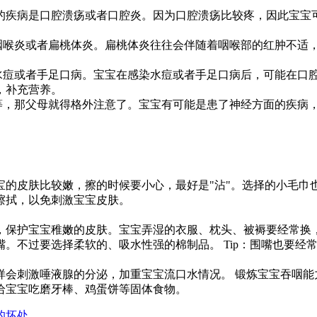
疾病是口腔溃疡或者口腔炎。因为口腔溃疡比较疼，因此宝宝可
喉炎或者扁桃体炎。扁桃体炎往往会伴随着咽喉部的红肿不适，
痘或者手足口病。宝宝在感染水痘或者手足口病后，可能在口腔
，补充营养。
，那父母就得格外注意了。宝宝有可能是患了神经方面的疾病，
肤比较嫩，擦的时候要小心，最好是"沾"。选择的小毛巾也应
擦拭，以免刺激宝宝皮肤。
保护宝宝稚嫩的皮肤。宝宝弄湿的衣服、枕头、被褥要经常换，
。不过要选择柔软的、吸水性强的棉制品。 Tip：围嘴也要经
刺激唾液腺的分泌，加重宝宝流口水情况。 锻炼宝宝吞咽能
给宝宝吃磨牙棒、鸡蛋饼等固体食物。
的坏处