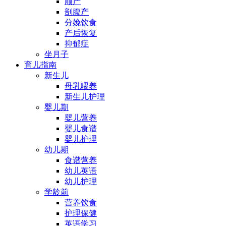
顺产
剖腹产
分娩饮食
产后恢复
抑郁症
坐月子
育儿指南
新生儿
母乳喂养
新生儿护理
婴儿期
婴儿营养
婴儿食谱
婴儿护理
幼儿期
食谱营养
幼儿英语
幼儿护理
学龄前
营养饮食
护理保健
英语学习